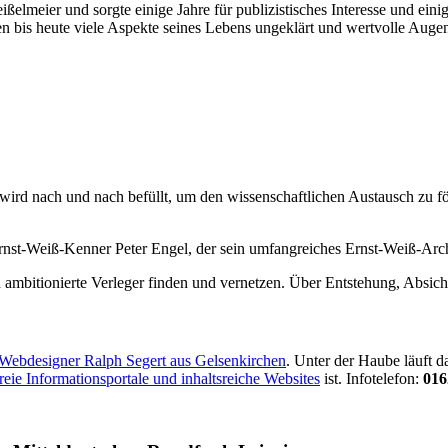
lmeier und sorgte einige Jahre für publizistisches Interesse und eini
n bis heute viele Aspekte seines Lebens ungeklärt und wertvolle Auge
ird nach und nach befüllt, um den wissenschaftlichen Austausch zu förd
Ernst-Weiß-Kenner Peter Engel, der sein umfangreiches Ernst-Weiß-Arch
ambitionierte Verleger finden und vernetzen. Über Entstehung, Absich
 Webdesigner Ralph Segert aus Gelsenkirchen
. Unter der Haube läuft 
freie Informationsportale und inhaltsreiche Websites
ist. Infotelefon:
016