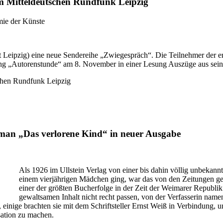
m Mitteldeutschen Rundfunk Leipzig
mie der Künste
eipzig) eine neue Sendereihe „Zwiegespräch“. Die Teilnehmer der erst
dung „Autorenstunde“ am 8. November in einer Lesung Auszüge aus sei
oman „Das verlorene Kind“ in neuer Ausgabe
Als 1926 im Ullstein Verlag von einer bis dahin völlig unbekan
einem vierjährigen Mädchen ging, war das von den Zeitungen gesc
einer der größten Bucherfolge in der Zeit der Weimarer Republik
gewaltsamen Inhalt nicht recht passen, von der Verfasserin name
, einige brachten sie mit dem Schriftsteller Ernst Weiß in Verbindung
sation zu machen.