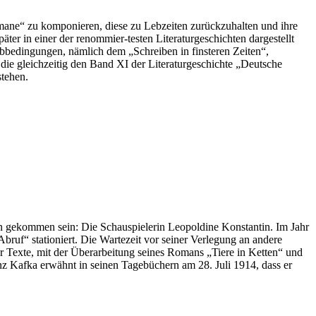
mane“ zu komponieren, diese zu Lebzeiten zurückzuhalten und ihre
ter in einer der renommier-testen Literaturgeschichten dargestellt
ibbedingungen, nämlich dem „Schreiben in finsteren Zeiten“,
die gleichzeitig den Band XI der Literaturgeschichte „Deutsche
stehen.
nn gekommen sein: Die Schauspielerin Leopoldine Konstantin. Im Jahr
ruf“ stationiert. Die Wartezeit vor seiner Verlegung an andere
r Texte, mit der Überarbeitung seines Romans „Tiere in Ketten“ und
z Kafka erwähnt in seinen Tagebüchern am 28. Juli 1914, dass er