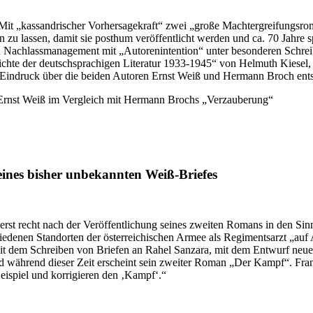
Mit „kassandrischer Vorhersagekraft“ zwei „große Machtergreifungsro
u lassen, damit sie posthum veröffentlicht werden und ca. 70 Jahre spä
 ein Nachlassmanagement mit „Autorenintention“ unter besonderen Schre
hichte der deutschsprachigen Literatur 1933-1945“ von Helmuth Kiesel, 
er Eindruck über die beiden Autoren Ernst Weiß und Hermann Broch ent
eines bisher unbekannten Weiß-Briefes
erst recht nach der Veröffentlichung seines zweiten Romans in den Si
edenen Standorten der österreichischen Armee als Regimentsarzt „auf Ab
mit dem Schreiben von Briefen an Rahel Sanzara, mit dem Entwurf neue
 während dieser Zeit erscheint sein zweiter Roman „Der Kampf“. Fran
Beispiel und korrigieren den ‚Kampf‘.“