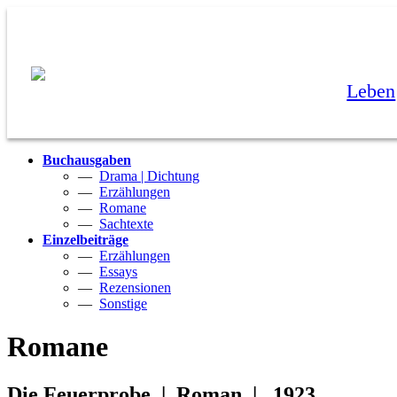
Leben
Buchausgaben
—
Drama | Dichtung
—
Erzählungen
—
Romane
—
Sachtexte
Einzelbeiträge
—
Erzählungen
—
Essays
—
Rezensionen
—
Sonstige
Romane
Die Feuerprobe
| Roman | 1923