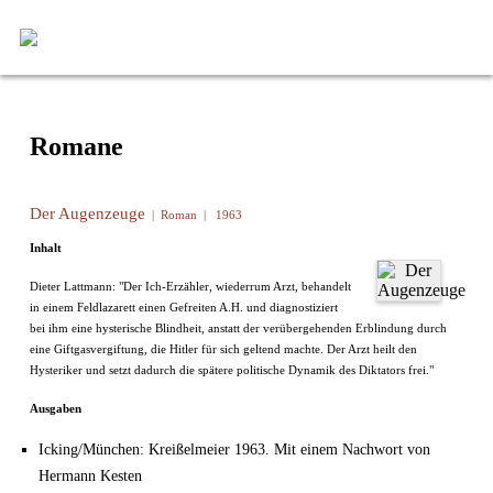
Romane
Der Augenzeuge
| Roman | 1963
Inhalt
Dieter Lattmann: "Der Ich-Erzähler, wiederrum Arzt, behandelt
in einem Feldlazarett einen Gefreiten A.H. und diagnostiziert
bei ihm eine hysterische Blindheit, anstatt der verübergehenden Erblindung durch
eine Giftgasvergiftung, die Hitler für sich geltend machte. Der Arzt heilt den
Hysteriker und setzt dadurch die spätere politische Dynamik des Diktators frei."
Ausgaben
Icking/München: Kreißelmeier 1963. Mit einem Nachwort von
Hermann Kesten