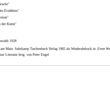
prache"
des Erzählens"
Roman"
n der Kunst"
owohlt 1928
t am Main: Suhrkamp Taschenbuch Verlag 1982 als Wiederabdruck in:
Ernst We
 zur Literatur hrsg. von Peter Engel