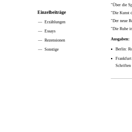
"Über die S
Einzelbeiträge
"Die Kunst 
"Der neue 
—
Erzählungen
"Die Ruhe i
—
Essays
Ausgaben:
—
Rezensionen
Berlin: R
—
Sonstige
Frankfur
Schriften