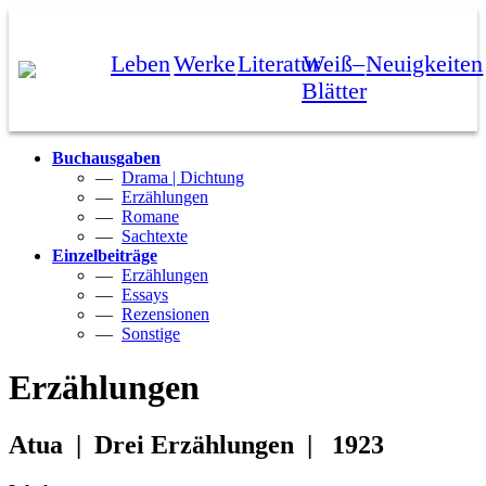
Leben
Werke
Literatur
Weiß–
Neuigkeiten
Blätter
Buchausgaben
—
Drama | Dichtung
—
Erzählungen
—
Romane
—
Sachtexte
Einzelbeiträge
—
Erzählungen
—
Essays
—
Rezensionen
—
Sonstige
Erzählungen
Atua
| Drei Erzählungen | 1923