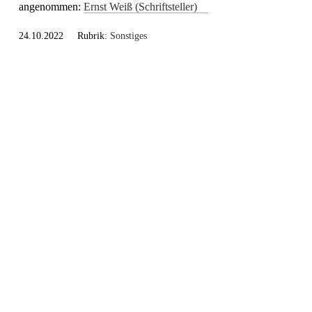
angenommen:
Ernst Weiß (Schriftsteller)
24.10.2022 Rubrik:
Sonstiges
Startseite
Redaktion
Projektinfo
Spenden
Impressum
Datenschutz